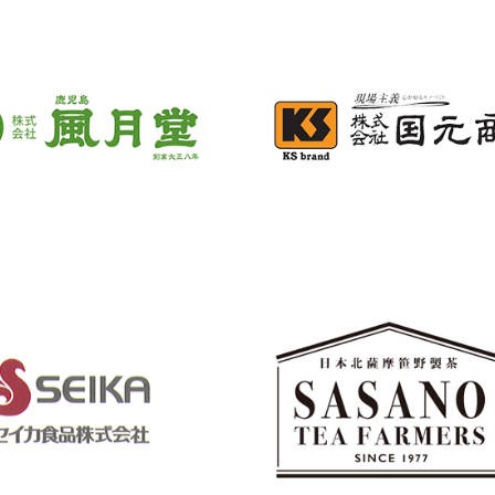
決するための解決策をま
を選定し提案しました。
へ配送できる物流会社を
ライアント企業がブラン
結果、私たちは外部倉庫
応じて仕様変更の要件定
評価を行いました。その
見直す必要があると私た
倉庫利用を選択した後、
すことができ、既存市場
削減することができ、ユ
た。短期的には損失が発
構築、輸送フロー構築な
を得ることが出来まし
た。
がり損失は補填出来ると
ィクスに関わるストレス
選択されました。その結
アント企業はさらなる売
た。