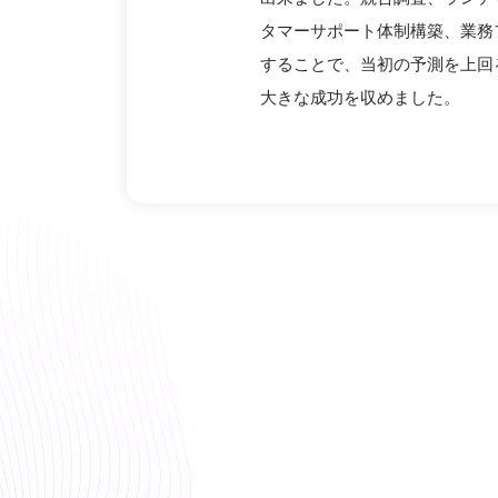
タマーサポート体制構築、業務
することで、当初の予測を上回
大きな成功を収めました。
物流オペレーション構築
新規市場参入支援
最適な物流方法の提案とコスト削減
ブランド価値の回復と流通チャネルの見直
外部倉庫を利用することで、海外発送かつ需要変動に対
既存店舗データを利用することで、コストをかけず新規
配送方法を最適化することで物流コストを削減し、理想
流通チャネルの見直しを提案することで、ブランドイメ
ンを構築しました。
た。
した。
た。
越境ECサイトShopeeを使い、台湾向けに販売されて
既に越境ECへ取り組まれているメーカーからのご依頼で
越境ECサイトLazadaを使いタイ向けに販売されてい
越境ECサイトQoo10を使い、韓国向けに販売されてい
でした。在庫保管、入荷、梱包、出荷と全て自社で行わ
企業は既に別の越境ECモールへ出店していましたが、売
した。クライアント企業ではタイ市場の需要を把握して
した。クライアント企業では現地に代理店を設け販売し
大に伴い物流機能に、人的投資、設備投資をするべきか
と新たな販売チャネルを探していました。まず、クライ
が重荷になり購入に至る理想価格で販売出来ていません
越境ECに取り組まれていました。流通チャネルが国内卸
私たちは、まず、自社で賄う場合の費用と外部倉庫を利
てヒアリングを行い、その商品の東南アジアにおける潜
ず、最適な販売価格を把握するため、競合商品の価格調
と開放されており、広範囲に商品が流通していたため、