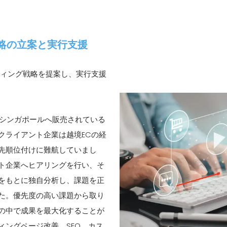
略の立案と実行支援
ティング戦略を提案し、実行支援
い、シンガポールへ販売されている
クライアント企業は越境ECの経
先順位付けに難航していまし
ト企業へヒアリングを行い、そ
をもとに独自分析し、課題を正
た。優先度の高い課題から取り
の中で成果を最大化することが
ィングページ改善、SEO、カス