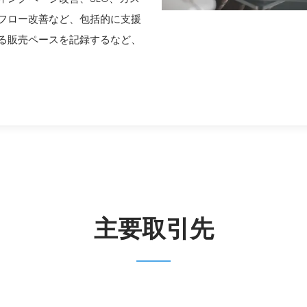
フロー改善など、包括的に支援
る販売ペースを記録するなど、
し
応した物流オペレーショ
市場参入を実現しまし
価格での販売を実現しま
ージの回復を実現しまし
主要取引先
いるメーカーからのご依頼
した。そのクライアント
るメーカーからのご依頼で
るメーカーからのご依頼で
れていましたが、売上拡
上拡大のため新たな市場
いましたが、物流コスト
ていましたが、自身でも
検討されておりました。
アント企業の商品につい
でした。私たちは、ま
業者、商社、海外代理店
用した場合の費用を算出
在需要、競争的位置づけ
査を行いました。さら
現地小売価格の下落を招