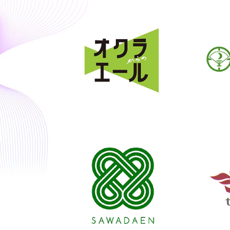
しました。さらに、それぞれの課題をまとめ、課題を解
を調査しました。それにより最適な市場と販売チャネル
に、今までの越境ECに取り組んだ経験を活用して、タイ
き、著しくブランドイメージが棄損されていました。ク
とめました。それぞれの費用と課題と解決策をまとめた
その後、既存店舗データを整理し、新規店舗の必要性に
抽出、タイへの配送料を調査し、サービス内容と適性の
ドイメージを回復させるためには、戦略的に流通経路を
を利用すべきと提言しました。クライアント企業が外部
義を支援しました。少ないコストで新規市場参入を果た
中から最適な配送方法を選択することで、物流コストを
ちは提言し、流通チャネルを絞り込むことを提案しまし
社内システムと外部倉庫システムとの連携、運用フロー
のオペレーションを利用することで、さらなる相乗効果
ーザーが購入に至る理想価格で販売することが出来まし
生するものの、長期的にはブランドイメージ回復につな
ど支援しました。外部倉庫を利用したことで、ロジステ
た。
いうクライアント企業の判断のもと、流通経路の整理を
から解放され、販売促進へ注力することができ、クライ
果、販売価格下落は止まり、ブランド価値が回復しまし
上拡大を実現しました。